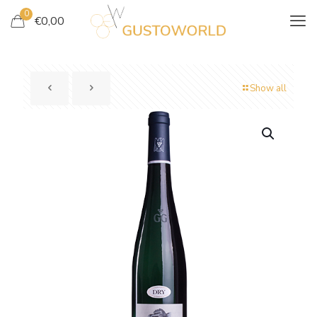
0
€
0,00
Show all