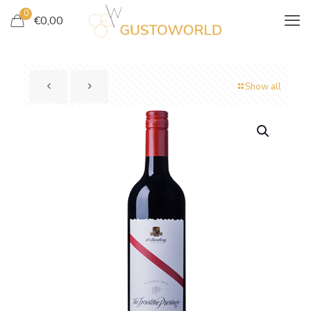
0
€
0,00
Show all