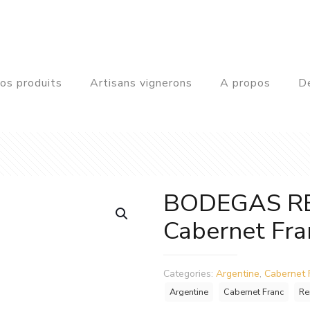
os produits
Artisans vignerons
A propos
De
BODEGAS RE
Cabernet Fra
Categories:
Argentine
,
Cabernet 
Argentine
Cabernet Franc
Re