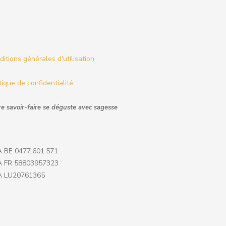
itions générales d'utilisation
tique de confidentialité
e savoir-faire se déguste avec sagesse
 BE 0477.601.571
 FR 58803957323
 LU20761365