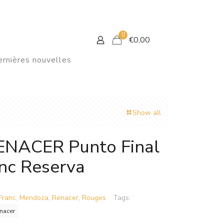
0
€
0,00
rnières nouvelles
Show all
NACER Punto Final
nc Reserva
Franc
,
Mendoza
,
Renacer
,
Rouges
Tags:
nacer