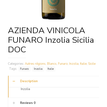
AZIENDA VINICOLA
FUNARO Inzolia Sicilia
DOC
Categories:
Autres régions
,
Blancs
,
Funaro
,
Inzolia
,
Italie
,
Sicile
Tags:
Funaro
Inzolia
Italie
Description
Inzolia
Reviews
0