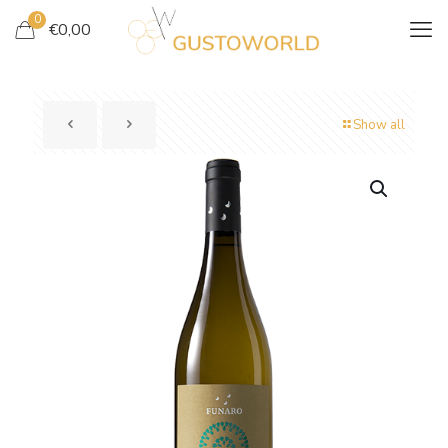
0
€
0,00
Show all