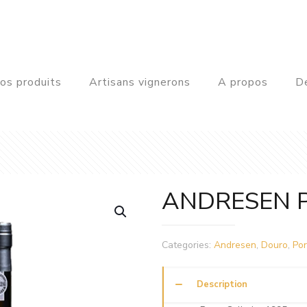
os produits
Artisans vignerons
A propos
De
ANDRESEN Po
Categories:
Andresen
,
Douro
,
Por
Description