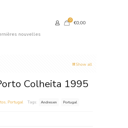
0
€
0,00
rnières nouvelles
Show all
rto Colheita 1995
tos
,
Portugal
Tags:
Andresen
Portugal