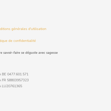
itions générales d'utilisation
tique de confidentialité
e savoir-faire se déguste avec sagesse
 BE 0477.601.571
 FR 58803957323
 LU20761365