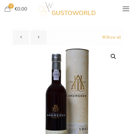
0
€
0,00
Show all