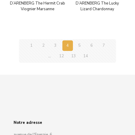
D’ARENBERG The Hermit Crab
D’ARENBERG The Lucky
Viognier Marsanne
Lizard Chardonnay
1
2
3
4
5
6
7
…
12
13
14
Notre adresse
avenue de l'Energie, 6