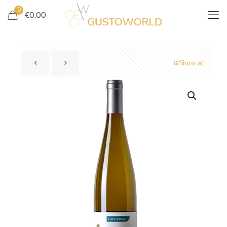
0
€
0,00
Show all