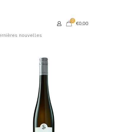
0
€
0,00
rnières nouvelles