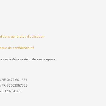
itions générales d'utilisation
tique de confidentialité
e savoir-faire se déguste avec sagesse
 BE 0477.601.571
 FR 58803957323
 LU20761365