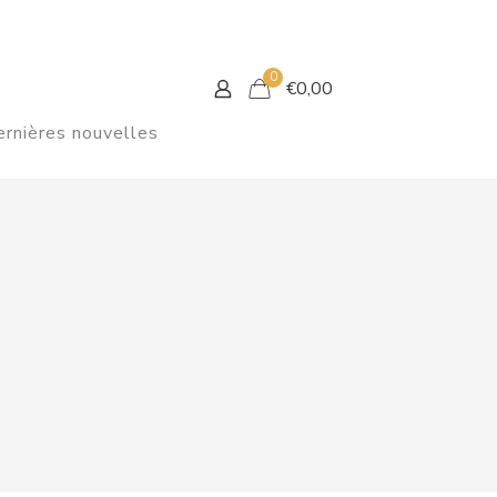
0
€
0,00
rnières nouvelles