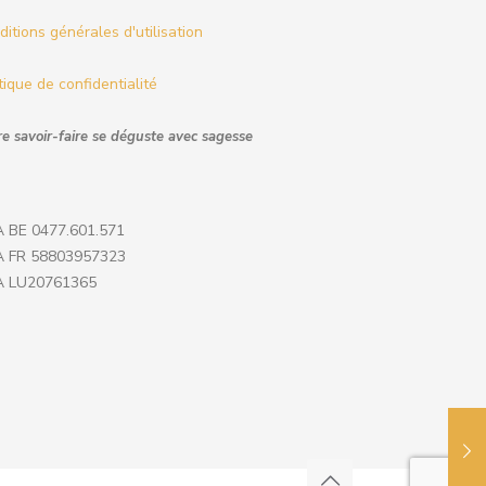
itions générales d'utilisation
tique de confidentialité
e savoir-faire se déguste avec sagesse
 BE 0477.601.571
 FR 58803957323
 LU20761365