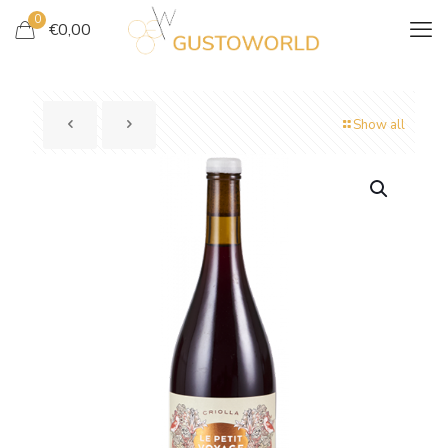
0
€
0,00
Show all