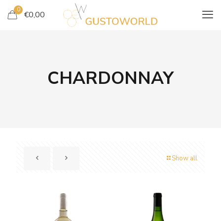
0
€
0,00
CHARDONNAY
Show all