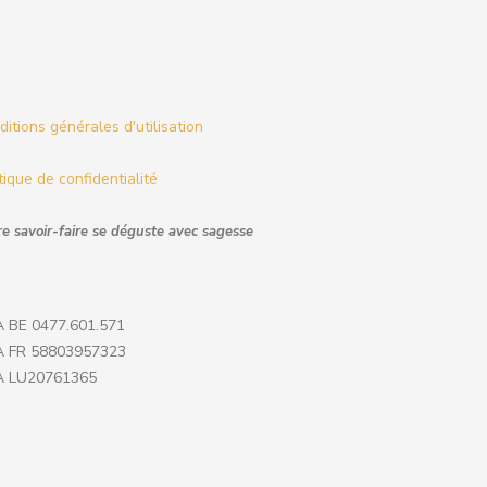
itions générales d'utilisation
tique de confidentialité
e savoir-faire se déguste avec sagesse
 BE 0477.601.571
 FR 58803957323
 LU20761365