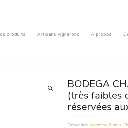
os produits
Artisans vignerons
A propos
De
BODEGA CHA
(très faibles
réservées aux
Categories:
Argentine
,
Blancs
,
Ch