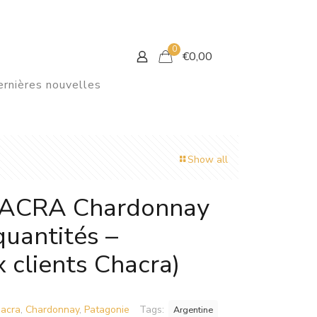
0
€
0,00
rnières nouvelles
Show all
CRA Chardonnay
 quantités –
 clients Chacra)
acra
,
Chardonnay
,
Patagonie
Tags:
Argentine