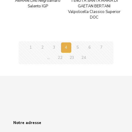
A6MANI Lifili Negroamaro
TENUTA SANTA MARIA DI
Salento IGP
GAETAN BERTANI
Valpolicella Classico Superior
DOC
1
2
3
4
5
6
7
…
22
23
24
Notre adresse