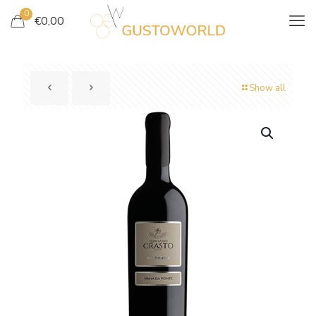
0
€
0,00
Show all