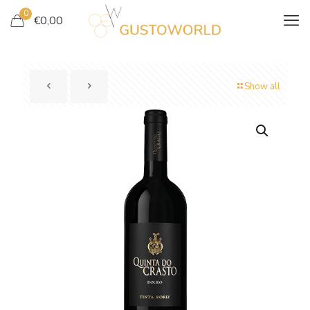
0
€
0,00
Show all