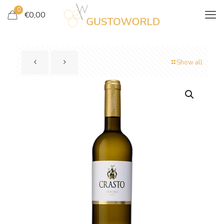
0
€
0,00
Show all