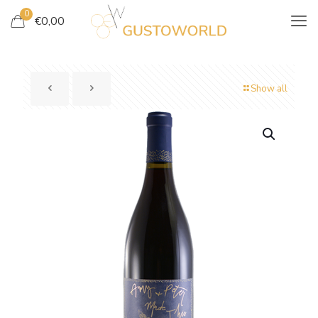
0
€
0,00
Show all