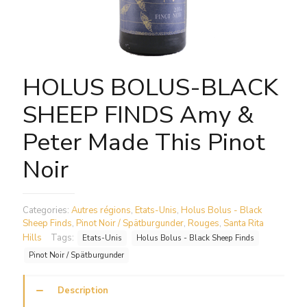
HOLUS BOLUS-BLACK
SHEEP FINDS Amy &
Peter Made This Pinot
Noir
Categories:
Autres régions
,
Etats-Unis
,
Holus Bolus - Black
Sheep Finds
,
Pinot Noir / Spätburgunder
,
Rouges
,
Santa Rita
Hills
Tags:
Etats-Unis
Holus Bolus - Black Sheep Finds
Pinot Noir / Spätburgunder
Description