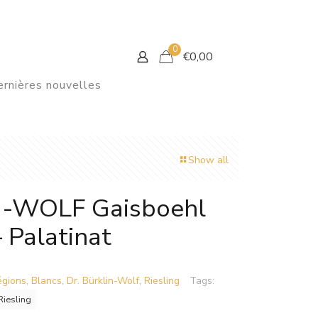
0
€
0,00
rnières nouvelles
Show all
N-WOLF Gaisboehl
 Palatinat
égions
,
Blancs
,
Dr. Bürklin-Wolf
,
Riesling
Tags:
Riesling