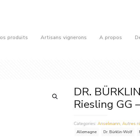
os produits
Artisans vignerons
A propos
De
DR. BÜRKLI
Riesling GG –
Categories:
Anselmann
,
Autres r
Allemagne
Dr. Bürklin-Wolf