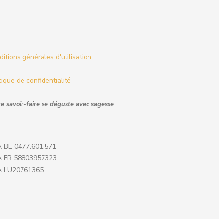
itions générales d'utilisation
tique de confidentialité
e savoir-faire se déguste avec sagesse
 BE 0477.601.571
 FR 58803957323
 LU20761365