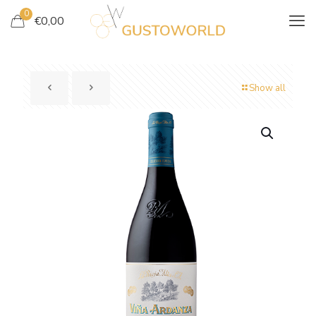
0
€
0,00
Show all