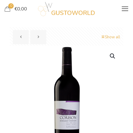
0
€
0,00
Show all