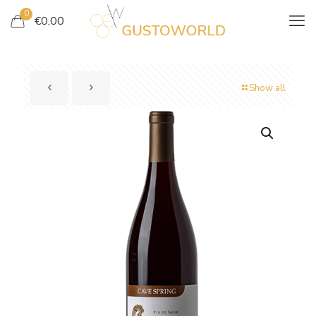
0
€
0,00
Show all