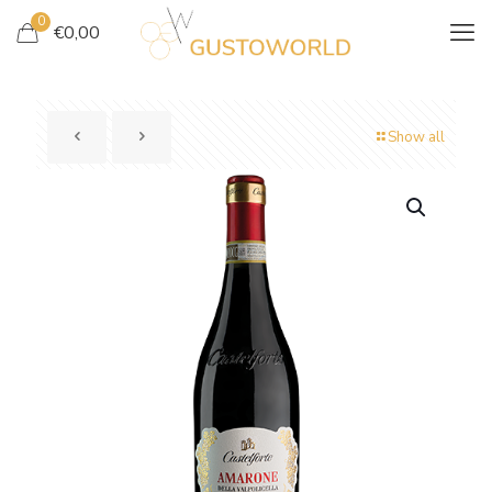
0
€
0,00
Show all