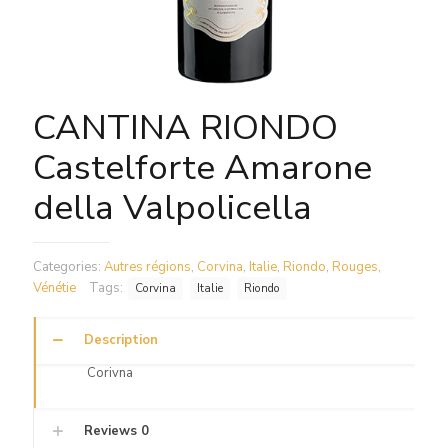
CANTINA RIONDO
Castelforte Amarone
della Valpolicella
Categories:
Autres régions
,
Corvina
,
Italie
,
Riondo
,
Rouges
,
Vénétie
Tags:
Corvina
Italie
Riondo
Description
Corivna
Reviews
0