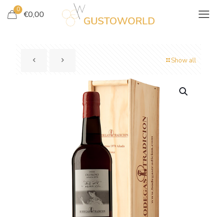
0
€
0,00
Show all