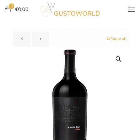
0
€
0,00
Show all