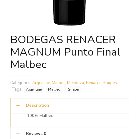
BODEGAS RENACER
MAGNUM Punto Final
Malbec
Categories:
Argentine
,
Malbec
,
Mendoza
,
Renacer
,
Rouges
Tags:
Argentine
Malbec
Renacer
Description
100% Malbec
Reviews
0