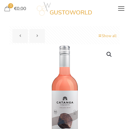
0
€
0,00
Show all