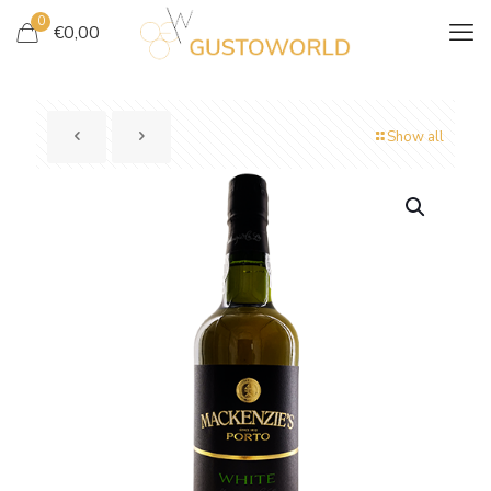
0
€
0,00
Show all