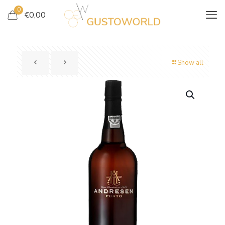
0
€
0,00
Show all