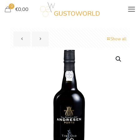
0
€
0,00
Show all