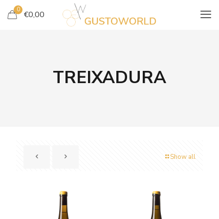
0
€
0,00
TREIXADURA
Show all