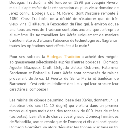
Bodegas Tradición a été fondée en 1998 par Joaquín Rivero,
mais il s'agit en fait de la réincarnation du plus vieux domaine de
Jerez connu, Bodega CZ J. M. Rivero, dont l'histoire remonte à
1650. Chez Tradición, on a décidé de n'élaborer que de très
vieux vins. D’ailleurs, à l’exception du Fino qui, à environ douze
ans, tous les vins de Tradición sont plus anciens que l’entreprise
elle-même. Ils ne travaillent les Xérès uniquement de manière
traditionnelle et d’ailleurs l’absence de technologie est flagrante :
toutes les opérations sont effectuées à la main !
Pour ses soleras, la
Bodegas Tradición
a acheté des mégots
soigneusement sélectionnés auprès d’autres bodegas : Domecq,
Agustín Blazquez, Croft, Delgado Zuleta, Osborne, Paternina,
Sandeman et Bobadilla. Leurs Xérès sont composés de raisins
provenant de Jerez, El Puerto de Santa María et Sanlúcar de
Barramed : c’est cette multiplicité des lieux qui leur procure leur
caractère si complexe !
Les raisins du cépage palomino, base des Xérès, donnent un jus
alcoolisé très sec (11-12 degré) qui vieillira dans un premier
temps quelques mois dans des tonneaux de 600 litres de chêne
(les botas). Le maître de chai va, José Ignacio Domecq Fernández
de Bobadilla, ancien œnologue de Domecq et fils de José Ignacio
Domecq González, va alors déguster les tonneaux et faire un tri.