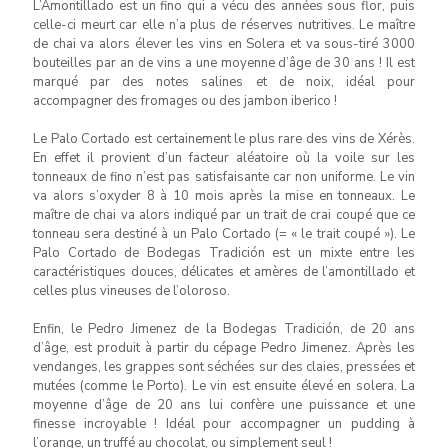
L’Amontillado est un fino qui a vécu des années sous flor, puis
celle-ci meurt car elle n’a plus de réserves nutritives. Le maître
de chai va alors élever les vins en Solera et va sous-tiré 3000
bouteilles par an de vins a une moyenne d’âge de 30 ans ! Il est
marqué par des notes salines et de noix, idéal pour
accompagner des fromages ou des jambon iberico !
Le Palo Cortado est certainement le plus rare des vins de Xérès.
En effet il provient d’un facteur aléatoire où la voile sur les
tonneaux de fino n’est pas satisfaisante car non uniforme. Le vin
va alors s’oxyder 8 à 10 mois après la mise en tonneaux. Le
maître de chai va alors indiqué par un trait de crai coupé que ce
tonneau sera destiné à un Palo Cortado (= « le trait coupé »). Le
Palo Cortado de Bodegas Tradición est un mixte entre les
caractéristiques douces, délicates et amères de l’amontillado et
celles plus vineuses de l’oloroso.
Enfin, le Pedro Jimenez de la Bodegas Tradición, de 20 ans
d’âge, est produit à partir du cépage Pedro Jimenez. Après les
vendanges, les grappes sont séchées sur des claies, pressées et
mutées (comme le Porto). Le vin est ensuite élevé en solera. La
moyenne d’âge de 20 ans lui confère une puissance et une
finesse incroyable ! Idéal pour accompagner un pudding à
l’orange, un truffé au chocolat, ou simplement seul !