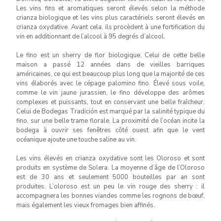
Les vins fins et aromatiques seront élevés selon la méthode
crianza biologique et les vins plus caractériels seront élevés en
crianza oxydative. Avant cela, ils procèdent à une fortification du
vin en additionnant de l’alcool à 95 degrés d’alcool.
Le fino est un sherry de flor biologique. Celui de cette belle
maison a passé 12 années dans de vieilles barriques
américaines, ce qui est beaucoup plus long que la majorité de ces
vins élaborés avec le cépage palomino fino. Élevé sous voile,
comme le vin jaune jurassien, le fino développe des arômes
complexes et puissants, tout en conservant une belle fraîcheur.
Celui de Bodegas Tradición est marqué par la salinité typique du
fino, sur une belle trame florale. La proximité de l’océan incite la
bodega à ouvrir ses fenêtres côté ouest afin que le vent
océanique ajoute une touche saline au vin.
Les vins élevés en crianza oxydative sont les Oloroso et sont
produits en système de Solera. La moyenne d’âge de l’Oloroso
est de 30 ans et seulement 5000 bouteilles par an sont
produites. L’oloroso est un peu le vin rouge des sherry : il
accompagnera les bonnes viandes comme les rognons de bœuf,
mais également les vieux fromages bien affinés.