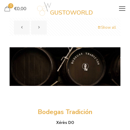
0
€
0,00
Show all
BODEGAS
TRADICION
Bodegas Tradición
Xérès DO