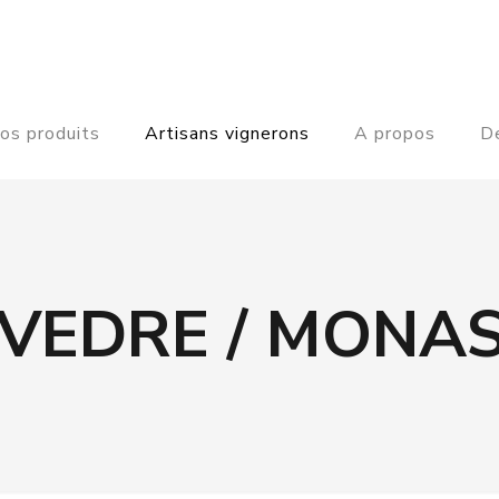
os produits
Artisans vignerons
A propos
De
VEDRE / MONAS