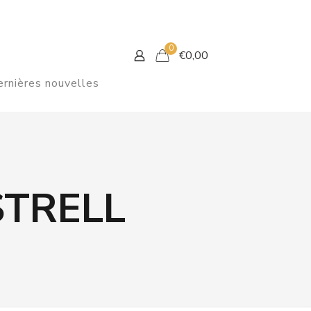
0
€
0,00
rnières nouvelles
TRELL