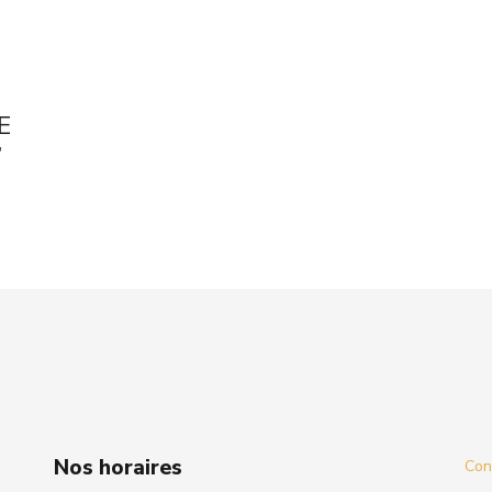
E
”
Nos horaires
Cond