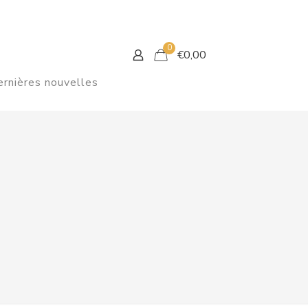
0
€
0,00
rnières nouvelles