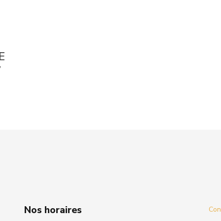
E
”
Nos horaires
Cond