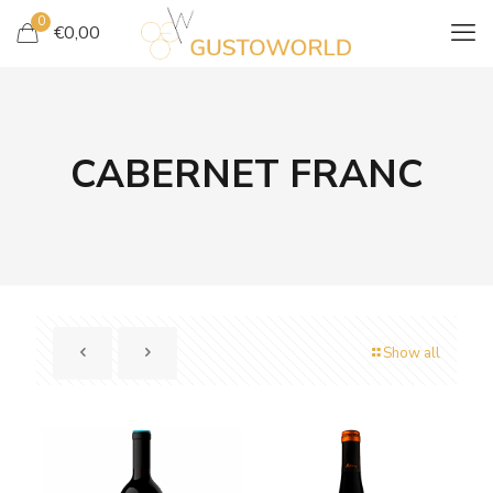
0
€
0,00
CABERNET FRANC
Show all