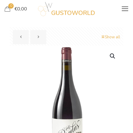
0
€
0,00
Show all