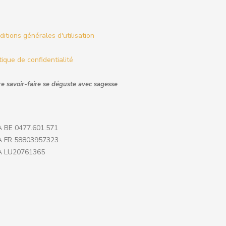
itions générales d'utilisation
tique de confidentialité
e savoir-faire se déguste avec sagesse
 BE 0477.601.571
 FR 58803957323
 LU20761365