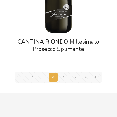
CANTINA RIONDO Millesimato
Prosecco Spumante
1
2
3
4
5
6
7
8