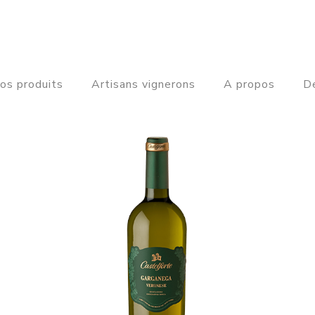
os produits
Artisans vignerons
A propos
De