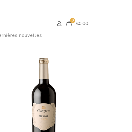
0
€
0,00
rnières nouvelles