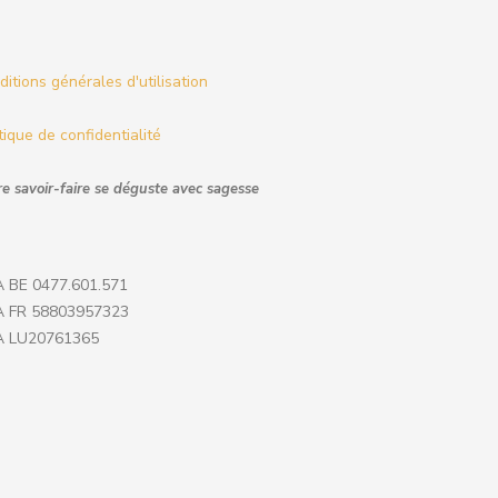
itions générales d'utilisation
tique de confidentialité
e savoir-faire se déguste avec sagesse
 BE 0477.601.571
 FR 58803957323
 LU20761365