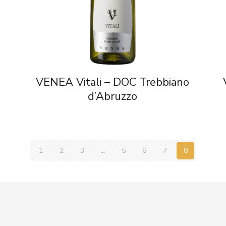
VENEA Vitali – DOC Trebbiano
d’Abruzzo
1
2
3
…
5
6
7
8