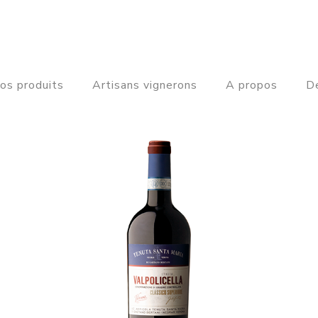
os produits
Artisans vignerons
A propos
De