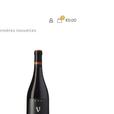
0
€
0,00
rnières nouvelles