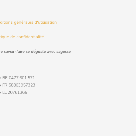
itions générales d'utilisation
tique de confidentialité
e savoir-faire se déguste avec sagesse
 BE 0477.601.571
 FR 58803957323
 LU20761365