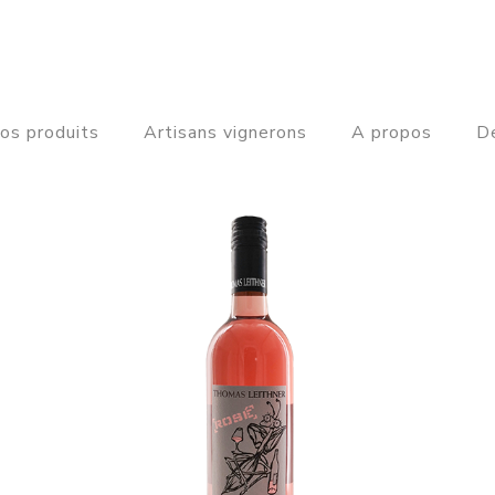
os produits
Artisans vignerons
A propos
De