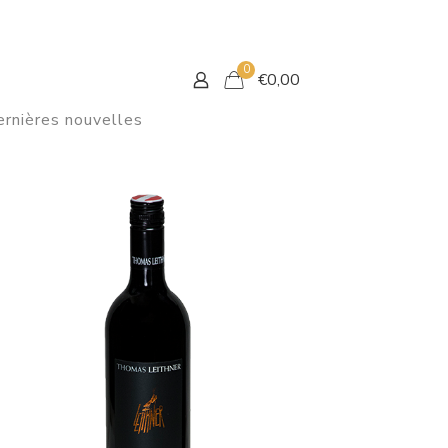
0
€
0,00
rnières nouvelles