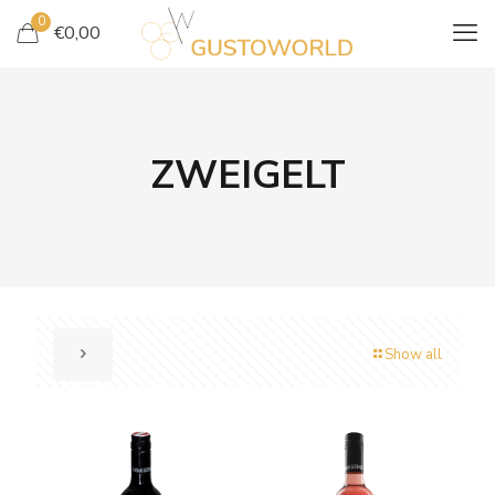
0
€
0,00
ZWEIGELT
Show all