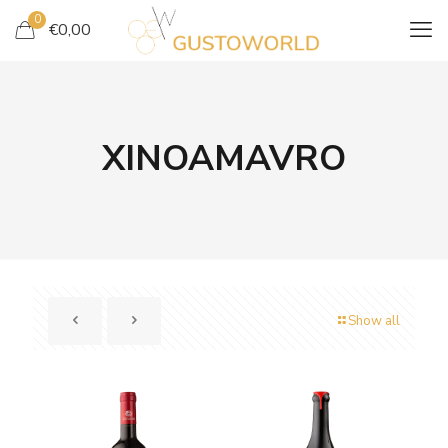
0
€
0,00
XINOAMAVRO
Show all