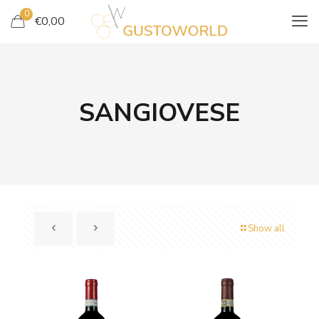
0
€
0,00
SANGIOVESE
Show all