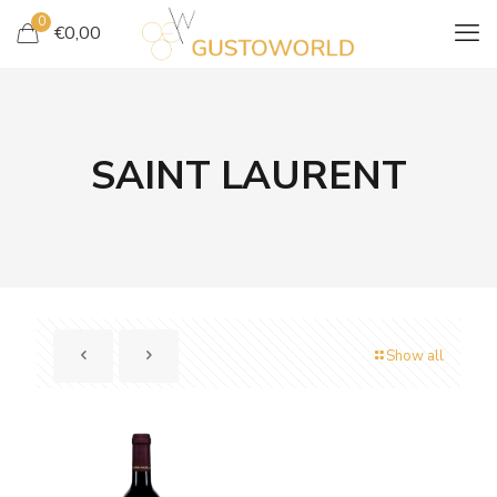
0
€
0,00
SAINT LAURENT
Show all