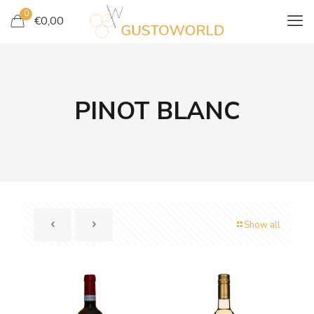
0
€
0,00
PINOT BLANC
Show all