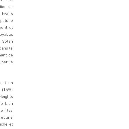
tion se
 hivers
plitude
ment et
oyable.
e Golan
dans le
nant de
uper le
 est un
c (15%)
Heights
ue bien
e : les
 et une
iche et