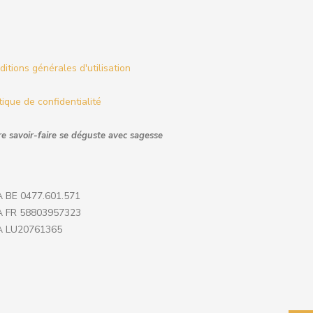
itions générales d'utilisation
tique de confidentialité
e savoir-faire se déguste avec sagesse
 BE 0477.601.571
 FR 58803957323
 LU20761365