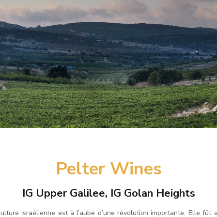
PELTER WINES
Pelter Wines
IG Upper Galilee, IG Golan Heights
iculture israélienne est à l’aube d’une révolution importante. Elle fût