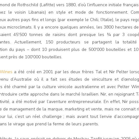
ond de Rothschild (Lafitte) vers 1880, d’où l’influence initiale français
ez le voisin Libanais) en style et mode de fonctionnement. C
x autres pays fins et longs (par exemple le Chili, l’Italie), le pays re
ux microclimats. Il y a encore quelques années, les 3800 hectares de
saient 45'500 tonnes de raisins dont presque les ¾ par 3 coopé
antes. Actuellement, 150 producteurs se partagent la totalit
tion du pays – dont 10 produisent plus de 500'000 bouteilles et 10
sent près de 100'000 bouteilles.
r Wines
a été créé en 2001 par les deux frères Tal et Nir Pelter lors
venu d’Australie où il a fait ses études de viniculture et d’œnologi
rs été charmé par la culture vinicole australienne et avec Pelter Wine
ntroduire cette approche dans le marché Israélien. Nir, en rejoignant 
tivité, a été motivé par l’aventure entrepreneuriale. En effet, Nir pos
e de management de la marque, marketing et vente, mais ne connait r
Pour lui, c’est un réel challenge ; mais avant tout l’envie d’accompag
dans le virage que prend la ferme de leurs parents.
débuts, la cave opérait en dehors de Moshav Tzofit jusqu’en 2005 où c