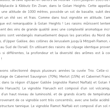
déplacée à Kibbutz Ein Zivan, dans le Golan Heights. Cette appella
à une altitude de 1000 mètres, possède un sol de basalte, subit des
et un été sec et frais. Comme dans tout vignoble en altitude, l’am
que est remarquable à Golan Heights ! Les raisins mûrissent lente
sent des vins de grande qualité avec une complexité aromatique incr
isins sont vendangés manuellement depuis les parcelles du Nord d
s, d’Upper Galilee, des collines de Jerusalem jusqu’à Mitzpeh Ramon, 
 au Sud de l’Israël. En utilisant des raisins de cépage identique prove
s si différentes, la profondeur et la diversité des arômes est à co
 !
vons sélectionné depuis plusieurs années la cuvée Trio. Celle-ci
lage de Cabernet Sauvignon (70%), Merlot (15%) et Cabernet Fran
t dans la région d’Upper Galilée (vignoble Ramot Naftali) et Golan 
ble Haruach). Le vignoble Haruach est composé d’un sol volcaniq
, d’un haut niveau de luminosité, et de grands écarts de températur
 provenant de ce vignoble sont très concentrés, avec une belle acidité
 structure tannique. Le vignoble Ramot Naftali est composé d’un sol r