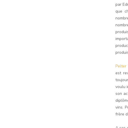
par Edm
que ch
nombreu
nombre
produi
import
produc
produi
Pelte
est re
toujou
voulu i
son ac
diplôm
vins. 
frère 
A ses 