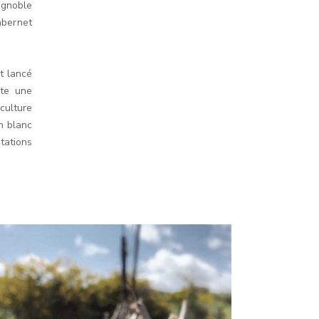
vignoble
abernet
t lancé
ite une
culture
n blanc
tations
RAMOT