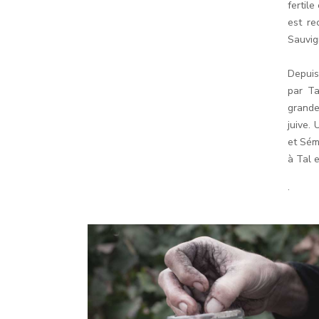
fertile
est re
Sauvig
Depuis
par Ta
grande
juive.
et Sém
à Tal e
.