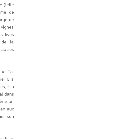
e (telle
omme de
gorge de
 vignes
ratives
é de la
 autres
que Tal
e. Il a
s, il a
Tal dans
sède un
ien aux
ner son
elle-ci