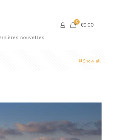
0
€
0,00
rnières nouvelles
Show all