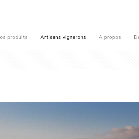
os produits
Artisans vignerons
A propos
De