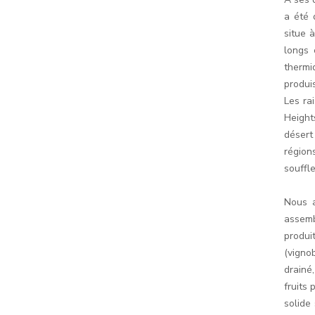
a été 
situe 
longs 
thermi
produi
Les ra
Height
désert
région
souffle
Nous a
assemb
produi
(vigno
drainé
fruits
solide