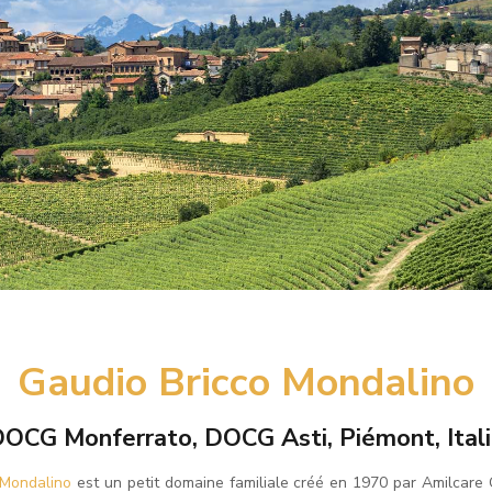
IO BRICCO MOND
Gaudio Bricco Mondalino
OCG Monferrato, DOCG Asti, Piémont, Ital
 Mondalino
est un petit domaine familiale créé en 1970 par Amilcare 