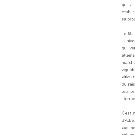
qui a
établis
sa prop
Le fil
l'Unive
qui ve
alleman
marché
vignob
viticul
du rai
leur pr
"terroir
C’est 
d’Alba
comme 
collin