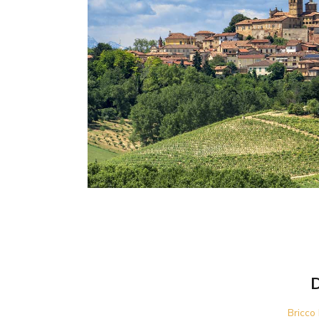
GAUD
D
Bricco