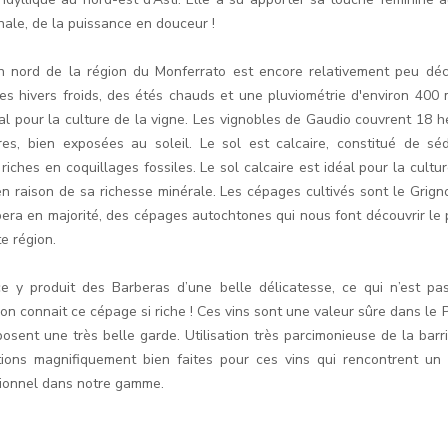
nale, de la puissance en douceur !
n nord de la région du Monferrato est encore relativement peu déc
es hivers froids, des étés chauds et une pluviométrie d'environ 400
éal pour la culture de la vigne. Les vignobles de Gaudio couvrent 18 h
res, bien exposées au soleil. Le sol est calcaire, constitué de sé
riches en coquillages fossiles. Le sol calcaire est idéal pour la cultu
en raison de sa richesse minérale. Les cépages cultivés sont le Grigno
bera en majorité, des cépages autochtones qui nous font découvrir le 
e région.
ce y produit des Barberas d’une belle délicatesse, ce qui n’est pas
on connait ce cépage si riche ! Ces vins sont une valeur sûre dans le 
posent une très belle garde. Utilisation très parcimonieuse de la barri
tions magnifiquement bien faites pour ces vins qui rencontrent un
ionnel dans notre gamme.