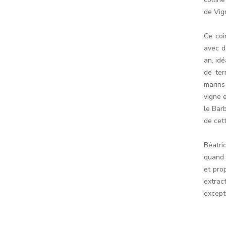
de Vig
Ce coi
avec d
an, id
de ter
marins 
vigne 
le Bar
de cett
Béatri
quand 
et pro
extrac
except