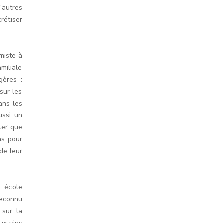
autres
crétiser
miste à
amiliale
gères :
 sur les
ans les
ussi un
eter que
as pour
 de leur
e école
reconnu
 sur la
ux vins