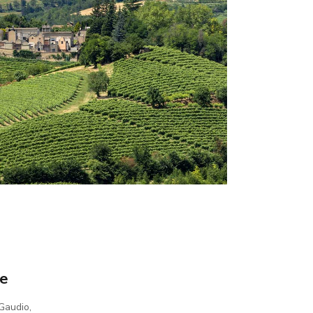
ALINO
ie
Gaudio,