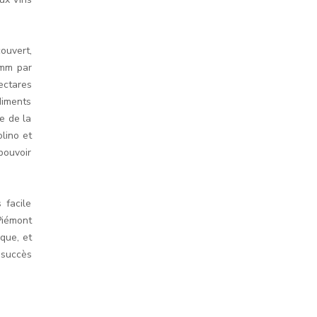
ouvert,
 mm par
ectares
diments
re de la
lino et
pouvoir
 facile
Piémont
que, et
 succès