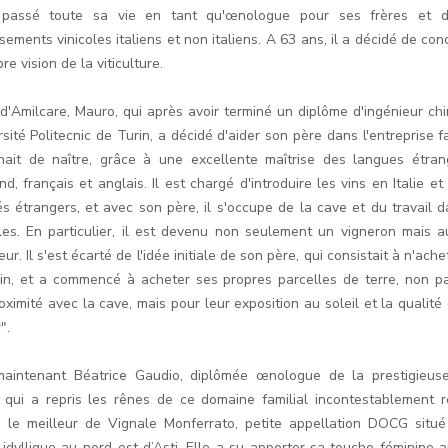
 passé toute sa vie en tant qu'œnologue pour ses frères et d'
sements vinicoles italiens et non italiens. A 63 ans, il a décidé de con
re vision de la viticulture.
s d'Amilcare, Mauro, qui après avoir terminé un diplôme d'ingénieur chi
rsité Politecnic de Turin, a décidé d'aider son père dans l'entreprise f
nait de naître, grâce à une excellente maîtrise des langues étran
d, français et anglais. Il est chargé d'introduire les vins en Italie et
s étrangers, et avec son père, il s'occupe de la cave et du travail d
les. En particulier, il est devenu non seulement un vigneron mais a
teur. Il s'est écarté de l'idée initiale de son père, qui consistait à n'ach
sin, et a commencé à acheter ses propres parcelles de terre, non p
oximité avec la cave, mais pour leur exposition au soleil et la qualité
".
maintenant Béatrice Gaudio, diplômée œnologue de la prestigieus
, qui a repris les rênes de ce domaine familial incontestablement 
le meilleur de Vignale Monferrato, petite appellation DOCG situé
e idyllique au nord-est d’Asti. Elle a su apporter sa touche féminine a