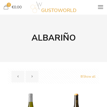
0
€
0,00
ALBARIÑO
Show all