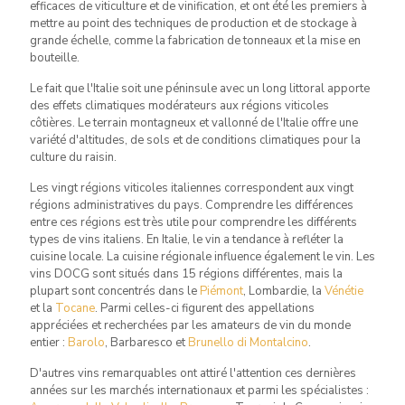
efficaces de viticulture et de vinification, et ont été les premiers à
mettre au point des techniques de production et de stockage à
grande échelle, comme la fabrication de tonneaux et la mise en
bouteille.
Le fait que l'Italie soit une péninsule avec un long littoral apporte
des effets climatiques modérateurs aux régions viticoles
côtières. Le terrain montagneux et vallonné de l'Italie offre une
variété d'altitudes, de sols et de conditions climatiques pour la
culture du raisin.
Les vingt régions viticoles italiennes correspondent aux vingt
régions administratives du pays. Comprendre les différences
entre ces régions est très utile pour comprendre les différents
types de vins italiens. En Italie, le vin a tendance à refléter la
cuisine locale. La cuisine régionale influence également le vin. Les
vins DOCG sont situés dans 15 régions différentes, mais la
plupart sont concentrés dans le
Piémont
, Lombardie, la
Vénétie
et la
Tocane
. Parmi celles-ci figurent des appellations
appréciées et recherchées par les amateurs de vin du monde
entier :
Barolo
, Barbaresco et
Brunello di Montalcino
.
D'autres vins remarquables ont attiré l'attention ces dernières
années sur les marchés internationaux et parmi les spécialistes :