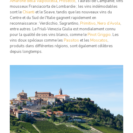
Amarone della Valpolicella
,
Prosecco
, Taurasi de Campanie, vins
mousseux Franciacorta de Lombardie ; les vins indémodables
sont le
Chianti
et le Soave, tandis que les nouveaux vins du
Centre et du Sud de l'Italie gagnent rapidement en
reconnaissance : Verdicchio, Sagrantino,
Primitivo
,
Nero d’Avola
,
entre autres. Le Friuli-Venezia Giulia est mondialement connu
pour la qualité de ses vins blancs, comme le
Pinot Griggio
. Les
vins doux spéciaux comme les
Passitos
et les
Moscatos
,
produits dans différentes régions, sont également célèbres
depuis longtemps.
NOS REGIONS