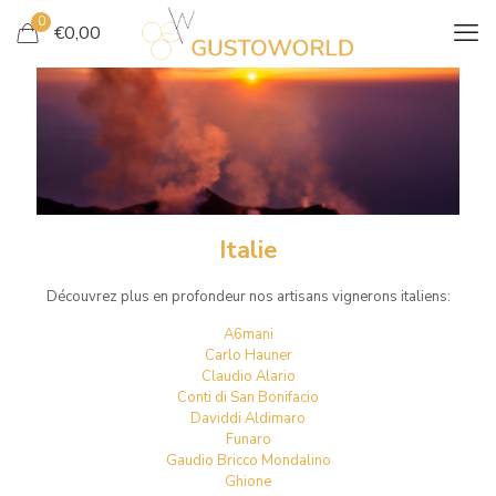
0
€
0,00
ITALIE
Italie
Découvrez plus en profondeur nos artisans vignerons italiens:
A6mani
Carlo Hauner
Claudio Alario
Conti di San Bonifacio
Daviddi Aldimaro
Funaro
Gaudio Bricco Mondalino
Ghione