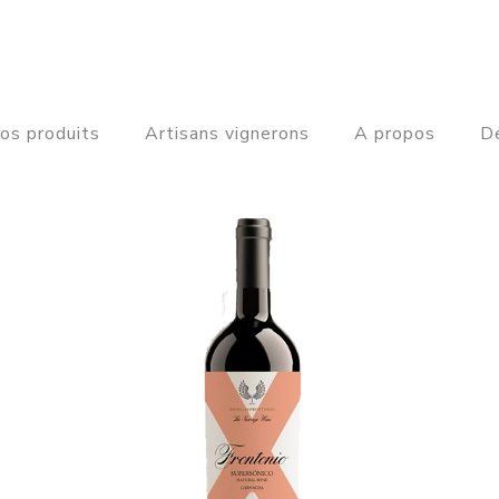
os produits
Artisans vignerons
A propos
De