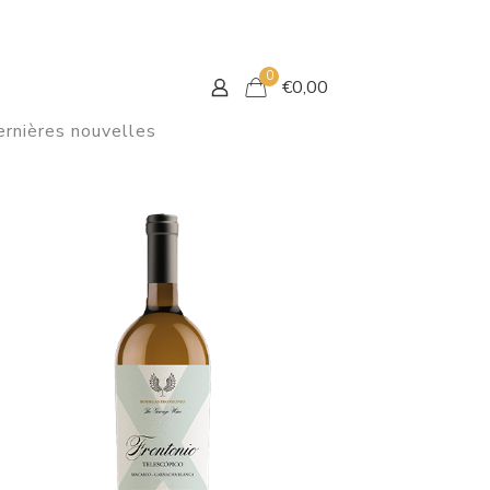
0
€
0,00
rnières nouvelles