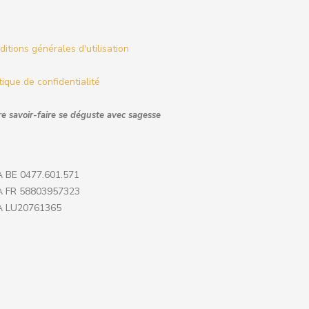
itions générales d'utilisation
tique de confidentialité
e savoir-faire se déguste avec sagesse
 BE 0477.601.571
 FR 58803957323
 LU20761365