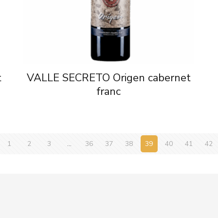
t
VALLE SECRETO Origen cabernet
franc
1
2
3
…
36
37
38
39
40
41
42