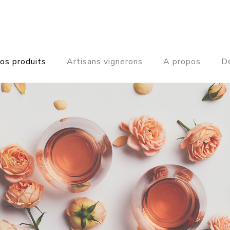
os produits
Artisans vignerons
A propos
De
NOS VINS ROSES