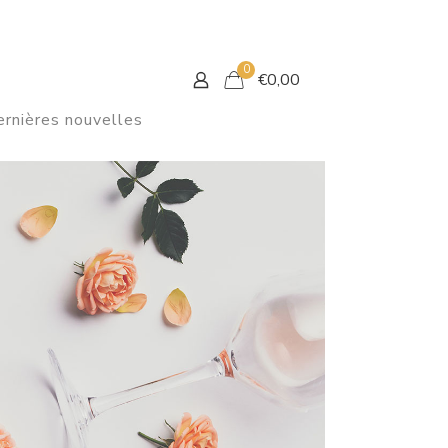
0
€
0,00
rnières nouvelles