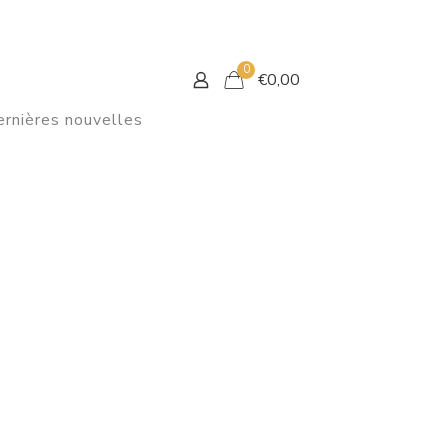
0
€
0,00
rnières nouvelles